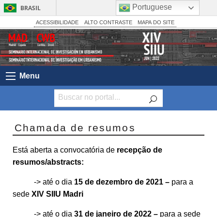
Portuguese
BRASIL
Simplifique!
ACESSIBILIDADE
ALTO CONTRASTE
MAPA DO SITE
Comunica BR
Participe
Acesso à informação
Menu
Legislação
Canais
Chamada de resumos
Está aberta a convocatória de
recepção de
resumos/abstracts:
-> até o dia
15 de dezembro de 2021 –
para a
sede
XIV SIIU Madri
-> até o dia
31 de janeiro de 2022 –
para a sede