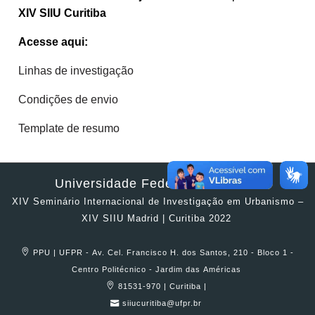
XIV SIIU Curitiba
Acesse aqui:
Linhas de investigação
Condições de envio
Template de resumo
Universidade Federal do Paraná
XIV Seminário Internacional de Investigação em Urbanismo –
XIV SIIU Madrid | Curitiba 2022
PPU | UFPR - Av. Cel. Francisco H. dos Santos, 210 - Bloco 1 -
Centro Politécnico - Jardim das Américas
81531-970 | Curitiba |
siiucuritiba@ufpr.br