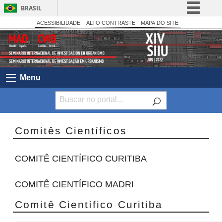
BRASIL
Simplifique!
ACESSIBILIDADE
ALTO CONTRASTE
MAPA DO SITE
Comunica BR
Participe
Acesso à informação
Menu
Legislação
Canais
Comitês Científicos
COMITÊ CIENTÍFICO CURITIBA
COMITÊ CIENTÍFICO MADRI
Comitê Científico Curitiba