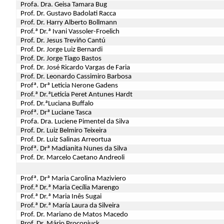
Profa. Dra. Geisa Tamara Bug
Prof. Dr. Gustavo Badolati Racca
Prof. Dr. Harry Alberto Bollmann
Prof.ª Dr.ª Ivani Vassoler-Froelich
Prof. Dr. Jesus Treviño Cantú
Prof. Dr. Jorge Luiz Bernardi
Prof. Dr. Jorge Tiago Bastos
Prof. Dr. José Ricardo Vargas de Faria
Prof. Dr. Leonardo Cassimiro Barbosa
Profª. Drª Leticia Nerone Gadens
Prof.ª Dr.ªLeticia Peret Antunes Hardt
Prof. Dr.ªLuciana Buffalo
Profª. Drª Luciane Tasca
Profa. Dra. Luciene Pimentel da Silva
Prof. Dr. Luiz Belmiro Teixeira
Prof. Dr. Luiz Salinas Arreortua
Profª. Drª Madianita Nunes da Silva
Prof. Dr. Marcelo Caetano Andreoli
Profª. Drª Maria Carolina Maziviero
Prof.ª Dr.ª Maria Cecília Marengo
Prof.ª Dr.ª Maria Inês Sugai
Prof.ª Dr.ª María Laura da Silveira
Prof. Dr. Mariano de Matos Macedo
Prof. Dr. Mário Procopiuck