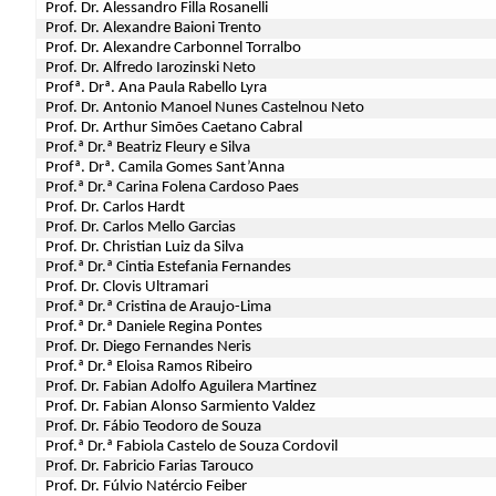
Prof. Dr. Alessandro Filla Rosanelli
Prof. Dr. Alexandre Baioni Trento
Prof. Dr. Alexandre Carbonnel Torralbo
Prof. Dr. Alfredo Iarozinski Neto
Profª. Drª. Ana Paula Rabello Lyra
Prof. Dr. Antonio Manoel Nunes Castelnou Neto
Prof. Dr. Arthur Simões Caetano Cabral
Prof.ª Dr.ª Beatriz Fleury e Silva
Profª. Drª. Camila Gomes Sant’Anna
Prof.ª Dr.ª Carina Folena Cardoso Paes
Prof. Dr. Carlos Hardt
Prof. Dr. Carlos Mello Garcias
Prof. Dr. Christian Luiz da Silva
Prof.ª Dr.ª Cintia Estefania Fernandes
Prof. Dr. Clovis Ultramari
Prof.ª Dr.ª Cristina de Araujo-Lima
Prof.ª Dr.ª Daniele Regina Pontes
Prof. Dr. Diego Fernandes Neris
Prof.ª Dr.ª Eloisa Ramos Ribeiro
Prof. Dr. Fabian Adolfo Aguilera Martinez
Prof. Dr. Fabian Alonso Sarmiento Valdez
Prof. Dr. Fábio Teodoro de Souza
Prof.ª Dr.ª Fabiola Castelo de Souza Cordovil
Prof. Dr. Fabricio Farias Tarouco
Prof. Dr. Fúlvio Natércio Feiber