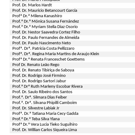
Prof. Dr. Marlos Hardt
Prof. Dr. Mauricio Betancourt García
Profª Dr.ª Milena Kanashiro
Prof.ª Dr.ª Mónica Susana Fernández
Prof.ª Dr.ª Myriam Stella Diaz Osorio
Prof. Dr. Nestor Saavedra Cortez Filho
Prof. Dr. Paulo Fernandes de Almeida
Prof. Dr. Paulo Nascimento Neto
Profª. Drª. Patrícia Costa Pellizzaro
Profª. Drª. Regina Maria Martins de Araujo Klein
Profª Dr.ª Renata Franceschet Goettems
Prof Dr. Renato Leão Rego
Prof. Dr. Renato Tibiriça de Saboya
Prof. Dr. Rodrigo José Firmino
Prof. Dr. Rodrigo Sartori Jabur
Prof.ª Drª Ruth Marleny Escobar Rivera
Prof. Dr. Saulo Ribeiro dos Santos
Prof.ª. Drª. Silmara Dias Feiber
Prof.ª. Drª. Silvana Phipilli Camboim
Prof. Dr. Silvestre Labiak Jr
Profª. Dr.ª Tatiana Maria Cecy Gadda
Prof.ª Dr.ª Teba Silva Ylana
Profª Dr.ª Vera Lucia Tieko Suguihiro
Prof. Dr. Willian Carlos Siqueira Lima